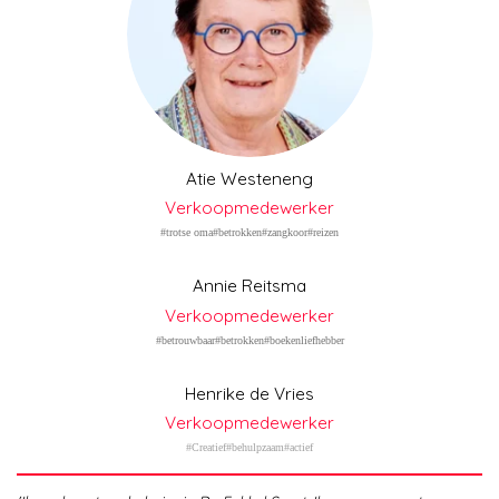
Atie Westeneng
Verkoopmedewerker
#trotse oma#betrokken#zangkoor#reizen
Annie Reitsma
Verkoopmedewerker
#betrouwbaar#betrokken#boekenliefhebber
Henrike de Vries
Verkoopmedewerker
#Creatief#behulpzaam#actief