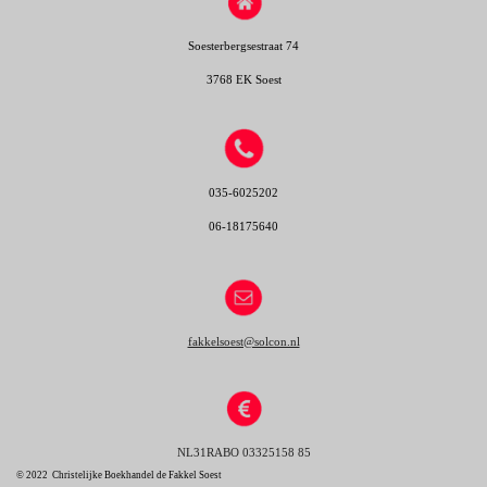
Soesterbergsestraat 74
3768 EK Soest
035-6025202
06-18175640
fakkelsoest@solcon.nl
NL31RABO 0332
5158 85
© 2022 Christelijke Boekhandel de Fakkel Soest